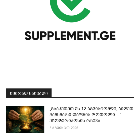
ᲮᲨᲘᲠᲐᲓ ᲜᲐᲮᲕᲐᲓᲘ
„გააკეთეთ ეს 12 აგვისტომდე, აიღეთ
გამხმარი დაფნის ფოთოლი…“ –
ეზოტერიკოსის რჩევა
6 აგვისტო 2026