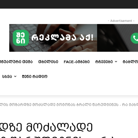
- Advertisement -
ᲥᲢᲣᲐᲚᲣᲠᲘ ᲗᲔᲛᲐ
ᲗᲑᲘᲚᲘᲡᲘ
FACE-ᲐᲛᲑᲔᲑᲘ
ᲠᲩᲔᲕᲔᲑᲘ
ᲢᲐᲑᲚᲝ
ᲡᲮᲕᲐ
ᲨᲔᲜᲘ ᲠᲐᲓᲘᲝ
წლის მოზარდზე მოძალადე გოგონას ბრალი წარუდგინეს - რა გახდა
რდზე მოძალადე