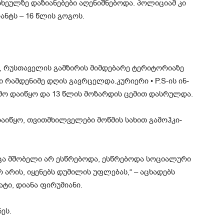
­ულ­ზე და­ზი­ა­ნე­ბე­ბი აღე­ნიშ­ნე­ბო­და. პო­ლი­ცი­ამ კი
­რანტს – 16 წლის გო­გოს.
უს­თა­ვე­ლის გამ­ზი­რის მიმ­დე­ბა­რე ტე­რი­ტო­რი­ა­ზე
 რამ­დე­ნი­მე დღის გავ­რცელ­და.კუ­რი­ე­რი • P.S-ის ინ­
მო და­ი­წყო და 13 წლის მო­ზარ­დის ცე­მით დას­რულ­და.
და­ი­წყო, თვითმხილ­ვე­ლე­ბი მოწ­მის სა­ხით გა­მოჰ­კი­
.
ცა მშო­ბე­ლი არ ეს­წრე­ბო­და, ეს­წრე­ბო­და სო­ცი­ა­ლუ­რი
არ არის, იყე­ნებს დუ­მი­ლის უფ­ლე­ბას,“ – აცხა­დებს
, დი­ა­ნა ფი­რუ­მი­ა­ნი.
ნეს.