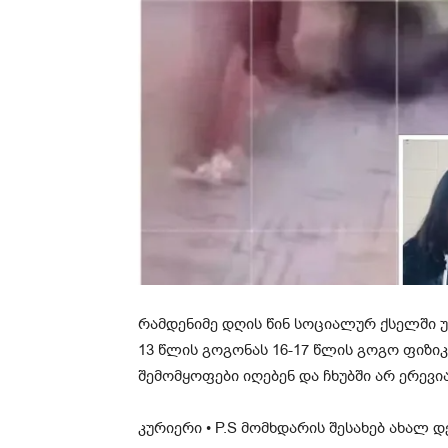
რამ­დე­ნი­მე დღის წინ სო­ცი­ა­ლურ ქსელ­ში უმ
13 წლის გო­გო­ნას 16-17 წლის გოგო ფი­ზი­კუ­
შე­მომ­ყო­ფე­ბი იღე­ბენ და ჩხუბ­ში არ ერე­ვი­
კუ­რი­ე­რი • P.S მომ­ხდა­რის შე­სა­ხებ ახალ 