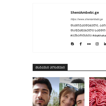
SheniAmbebi.ge
https://www.sheniambebi.ge
დამოუკიდებელი, აპო
დაფუძნებული სანდო 
#აქხარისხია #drpkhaka
მსგავსი პოსტები