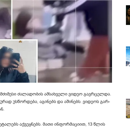
­ძი­მე­სი ძა­ლა­დო­ბის ამ­სახ­ვე­ლი ვი­დეო გავ­რცელ­და.
რად უს­წორ­დე­ბა, აგი­ნებს და აში­ნებს. ვი­დე­ოს გარ­
ან.
დე­ტა­ლებს აქ­ვეყ­ნებს. მათი ინ­ფორ­მა­ცი­ით, 13 წლის