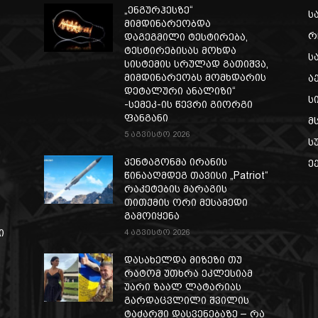
„ენგურჰესზე“
ს
მიმდინარეობდა
რ
დაგეგმილი ტესტირება,
ტესტირებისას მოხდა
ს
სისტემის სრულად გათიშვა,
მიმდინარეობს მომხდარის
ა
დეტალური ანალიზი“
ს
-სემეკ-ის წევრი გიორგი
ფანგანი
მ
5 აგვისტო 2026
ს
პენტაგონმა ირანის
ე
წინააღმდეგ თავისი „Patriot“
რაკეტების მარაგის
თითქმის ორი მესამედი
გამოიყენა
ი
4 აგვისტო 2026
დასახელდა მიზეზი თუ
რატომ უთხრა ეკლესიამ
უარი ზაალ ლატარიას
გარდაცვლილი შვილის
ტაძარში დასვენებაზე – რა