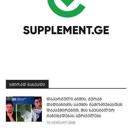
ᲮᲨᲘᲠᲐᲓ ᲜᲐᲮᲕᲐᲓᲘ
დაკარგული ბიჭის, გურამ
დადიანიძის საქმის გამოძიებასთან
დაკავშირებით, შსს სპეციალურ
განცხადებას ავრცელებს
10 აგვისტო 2026