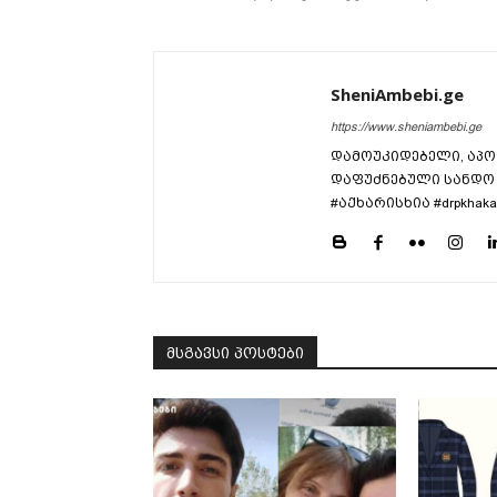
SheniAmbebi.ge
https://www.sheniambebi.ge
დამოუკიდებელი, აპო
დაფუძნებული სანდო 
#აქხარისხია #drpkhaka
მსგავსი პოსტები