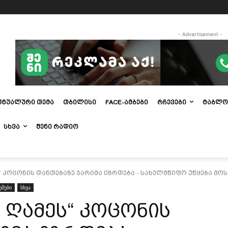
- Advertisement -
ᲥᲢᲣᲐᲚᲣᲠᲘ ᲗᲔᲛᲐ
ᲗᲑᲘᲚᲘᲡᲘ
FACE-ᲐᲛᲑᲔᲑᲘ
ᲠᲩᲔᲕᲔᲑᲘ
ᲢᲐᲑᲚᲝ
ᲡᲮᲕᲐ
ᲨᲔᲜᲘ ᲠᲐᲓᲘᲝ
“ კოცონის დანთებაზე ჯარიმა იზრდება - სახელმწიფო უწყება მო
მები
სხვა
 ღამეს“ კოცონის