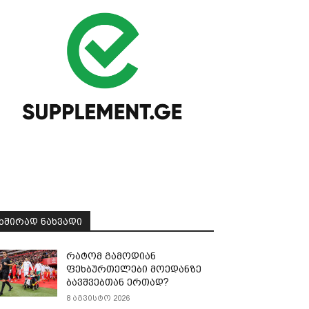
ᲮᲨᲘᲠᲐᲓ ᲜᲐᲮᲕᲐᲓᲘ
რატომ გამოდიან
ფეხბურთელები მოედანზე
ბავშვებთან ერთად?
8 აგვისტო 2026