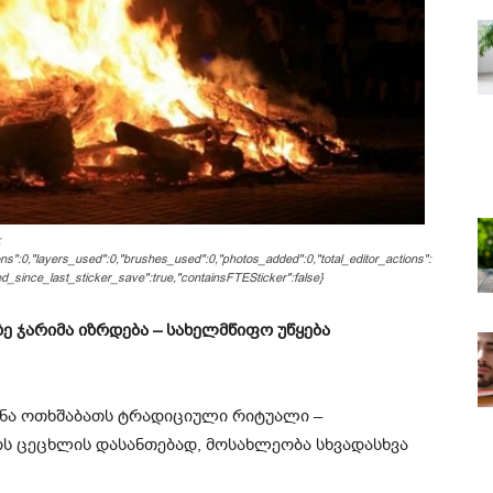
:
ions":0,"layers_used":0,"brushes_used":0,"photos_added":0,"total_editor_actions":
ited_since_last_sticker_save":true,"containsFTESticker":false}
ე ჯარიმა იზრდება – სახელმწიფო უწყება
ნა ოთხშაბათს ტრადიციული რიტუალი –
ოს ცეცხლის დასანთებად, მოსახლეობა სხვადასხვა