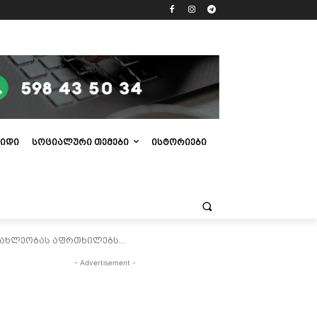
ᲘᲓᲘ
ᲡᲝᲪᲘᲐᲚᲣᲠᲘ ᲗᲔᲛᲔᲑᲘ
ᲘᲡᲢᲝᲠᲘᲔᲑᲘ
სახლეობას აფრთხილებს...
- Advertisement -