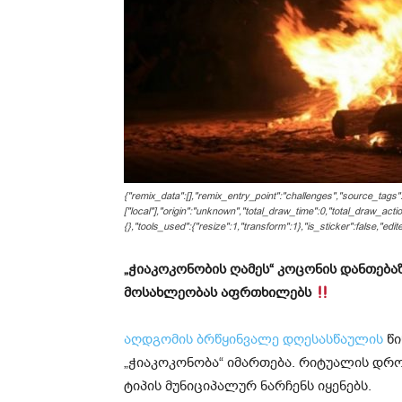
{"remix_data":[],"remix_entry_point":"challenges","source_tags"
["local"],"origin":"unknown","total_draw_time":0,"total_draw_act
{},"tools_used":{"resize":1,"transform":1},"is_sticker":false,"ed
„ჭიაკოკონობის ღამეს“ კოცონის დანთებაზ
მოსახლეობას აფრთხილებს
აღდგომის ბრწყინვალე დღესასწაულის
წი
„ჭიაკოკონობა“ იმართება. რიტუალის დრ
ტიპის მუნიციპალურ ნარჩენს იყენებს.