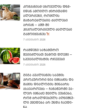
კომპანიამ ცხოველის დნმ-
იდან ამოიღო ძირითადი
ალერგენი, რომლის
მატარებლებიც ძაღლები
არიან – აშშ-ში
ჰიპოალერგიული ძაღლები
გამოიყვანეს
7 აგვისტო 2026
რამდენი საზამთრო
შეგიძლიათ ჭამოთ დღეში –
სპეციალისტის რჩევები
7 აგვისტო 2026
გიგა ავალიანის საქმის
პროკურორი ნია იმნაძის და
მამის დიალოგის შინაარს
ასაჯაროებს – ჩა­ნა­წერ­ში ვა­
ლერ იმ­ნა­ძე შვილს ეუბ­ნე­ბა,
რომ ბრალ­დე­ბულს აღ­ნიშ­ნუ­
ლი ქმე­დე­ბა არ უნდა ჩა­ე­დი­
ნა...