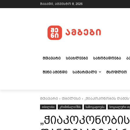
შაბათი, აგვისტო 8, 2026
ᲛᲗᲐᲕᲐᲠᲘ
ᲡᲘᲐᲮᲚᲔᲔᲑᲘ
ᲡᲐᲖᲝᲒᲐᲓᲝᲔᲑᲐ
Ა
ᲨᲔᲜᲘ ᲐᲛᲘᲜᲓᲘ
ᲡᲐᲛᲐᲠᲗᲐᲚᲘ
ᲛᲡᲝᲤᲚᲘᲝ
მთავარი
თბილისი
„ჭიაკოკონობის ღამეს
თბილისი
კრიმინალი/შსს
საზოგადოება
სოციალური თე
„ჭიაკოკონობის