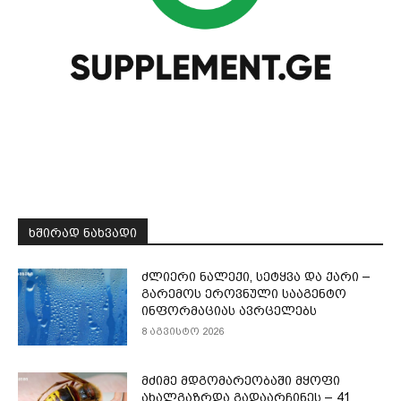
ᲮᲨᲘᲠᲐᲓ ᲜᲐᲮᲕᲐᲓᲘ
ძლიერი ნალექი, სეტყვა და ქარი –
გარემოს ეროვნული სააგენტო
ინფორმაციას ავრცელებს
8 აგვისტო 2026
მძიმე მდგომარეობაში მყოფი
ახალგაზრდა გადაარჩინეს – 41