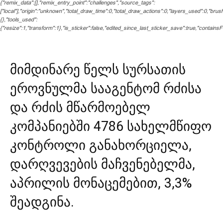
{"remix_data":[],"remix_entry_point":"challenges","source_tags":
["local"],"origin":"unknown","total_draw_time":0,"total_draw_actions":0,"layers_used":0,"bru
{},"tools_used":
{"resize":1,"transform":1},"is_sticker":false,"edited_since_last_sticker_save":true,"containsF
მიმდინარე წელს სურსათის
ეროვნულმა სააგენტომ რძისა
და რძის მწარმოებელ
კომპანიებში 4786 სახელმწიფო
კონტროლი განახორციელა,
დარღვევების მაჩვენებელმა,
აპრილის მონაცემებით, 3,3%
შეადგინა.