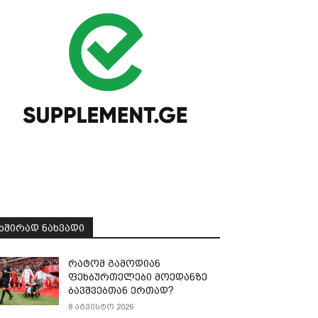
ᲮᲨᲘᲠᲐᲓ ᲜᲐᲮᲕᲐᲓᲘ
რატომ გამოდიან
ფეხბურთელები მოედანზე
ბავშვებთან ერთად?
8 აგვისტო 2026