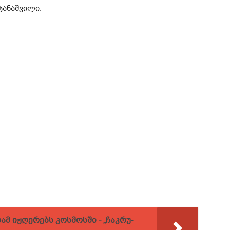
ტანაშვილი.
 იჟღერებს კოსმოსში - „ჩაკ­რუ­