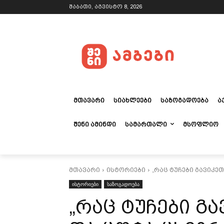
შაბათი, აგვისტო 8, 2026
ᲛᲗᲐᲕᲐᲠᲘ
ᲡᲘᲐᲮᲚᲔᲔᲑᲘ
ᲡᲐᲖᲝᲒᲐᲓᲝᲔᲑᲐ
Ა
ᲨᲔᲜᲘ ᲐᲛᲘᲜᲓᲘ
ᲡᲐᲛᲐᲠᲗᲐᲚᲘ
ᲛᲡᲝᲤᲚᲘᲝ
მთავარი
ისტორიები
„რაც ტუჩები გავიკეთ
ისტორიები
საზოგადოება
„რაც ტუჩები გა