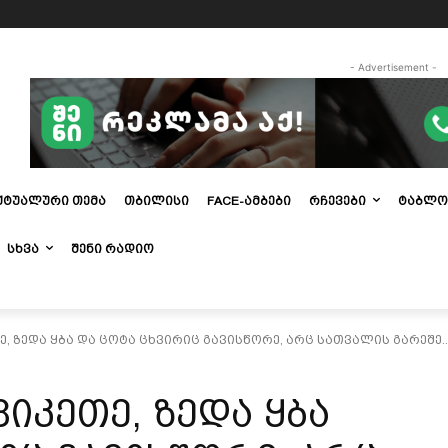
- Advertisement -
ᲥᲢᲣᲐᲚᲣᲠᲘ ᲗᲔᲛᲐ
ᲗᲑᲘᲚᲘᲡᲘ
FACE-ᲐᲛᲑᲔᲑᲘ
ᲠᲩᲔᲕᲔᲑᲘ
ᲢᲐᲑᲚᲝ
ᲡᲮᲕᲐ
ᲨᲔᲜᲘ ᲠᲐᲓᲘᲝ
ე, ზედა ყბა და ცოტა ცხვირიც გავისწორე, არც სათვალის გარეშე..
ვიკეთე, ზედა ყბა