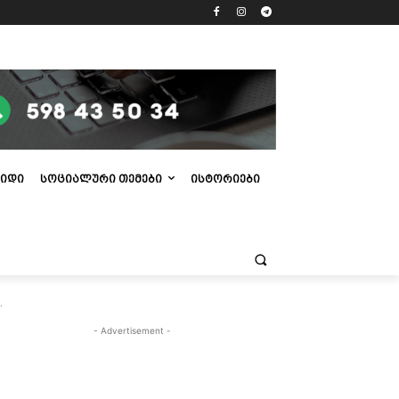
ᲘᲓᲘ
ᲡᲝᲪᲘᲐᲚᲣᲠᲘ ᲗᲔᲛᲔᲑᲘ
ᲘᲡᲢᲝᲠᲘᲔᲑᲘ
.
- Advertisement -