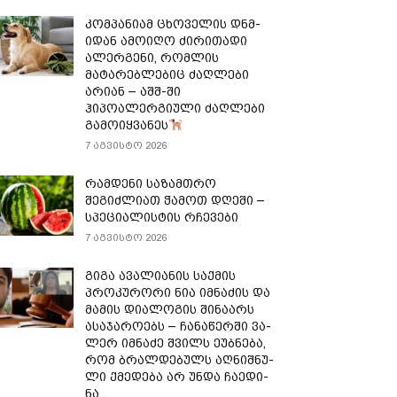
კომპანიამ ცხოველის დნმ-
იდან ამოიღო ძირითადი
ალერგენი, რომლის
მატარებლებიც ძაღლები
არიან – აშშ-ში
ჰიპოალერგიული ძაღლები
გამოიყვანეს
7 აგვისტო 2026
რამდენი საზამთრო
შეგიძლიათ ჭამოთ დღეში –
სპეციალისტის რჩევები
7 აგვისტო 2026
გიგა ავალიანის საქმის
პროკურორი ნია იმნაძის და
მამის დიალოგის შინაარს
ასაჯაროებს – ჩა­ნა­წერ­ში ვა­
ლერ იმ­ნა­ძე შვილს ეუბ­ნე­ბა,
რომ ბრალ­დე­ბულს აღ­ნიშ­ნუ­
ლი ქმე­დე­ბა არ უნდა ჩა­ე­დი­
ნა...