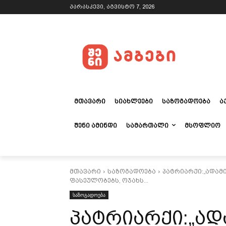
პარასკევი, აგვისტო 7, 2026
ᲛᲗᲐᲕᲐᲠᲘ
ᲡᲘᲐᲮᲚᲔᲔᲑᲘ
ᲡᲐᲖᲝᲒᲐᲓᲝᲔᲑᲐ
Ა
ᲨᲔᲜᲘ ᲐᲛᲘᲜᲓᲘ
ᲡᲐᲛᲐᲠᲗᲐᲚᲘ
ᲛᲡᲝᲤᲚᲘᲝ
მთავარი
საზოგადოება
პატრიარქი:„ადამ
ფასეულობებს, ოჯახს...
საზოგადოება
პატრიარქი:„ად