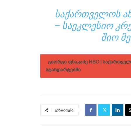
ᲡᲐᲥᲐᲠᲗᲕᲔᲚᲝᲡ ᲐᲮ
– ᲡᲐᲔᲙᲚᲔᲡᲘᲝ ᲙᲠᲔ
ᲨᲘᲝ ᲛᲔ
გიორგი ფხაკაძე HSO | საქართვე
სტანდარტებში
გაზაიარება