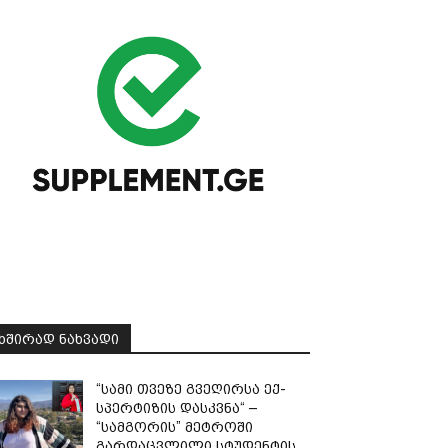
ᲮᲨᲘᲠᲐᲓ ᲜᲐᲮᲕᲐᲓᲘ
“სამი თვე­ზე გვე­ღირ­სა ექ­
სპერ­ტი­ზის დას­კვნა“ –
“სამგორის” მეტროში
გარდაცვლილი სტუდენტის,