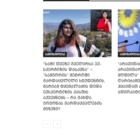
საზოგადოება
საზოგადოება
“სამი თვე­ზე გვე­ღირ­სა ექ­
“არავითა
სპერ­ტი­ზის დას­კვნა“ –
არავითარ
“სამგორის” მეტროში
ყოფილა” 
გარდაცვლილი სტუდენტის,
ღარიბაშვ
მარიამ ტყემალაძის დედა
ჰყავდათ 
ექსპერტიზის პასუხს
ადვოკატ
აქვეყნებს – რა გახდა
გოგონას გარდაცვალების
მიზეზი?