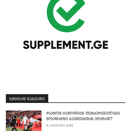
ᲮᲨᲘᲠᲐᲓ ᲜᲐᲮᲕᲐᲓᲘ
რატომ გამოდიან ფეხბურთელები
მოედანზე ბავშვებთან ერთად?
8 აგვისტო 2026