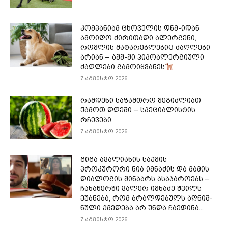
კომპანიამ ცხოველის დნმ-იდან
ამოიღო ძირითადი ალერგენი,
რომლის მატარებლებიც ძაღლები
არიან – აშშ-ში ჰიპოალერგიული
ძაღლები გამოიყვანეს
7 აგვისტო 2026
რამდენი საზამთრო შეგიძლიათ
ჭამოთ დღეში – სპეციალისტის
რჩევები
7 აგვისტო 2026
გიგა ავალიანის საქმის
პროკურორი ნია იმნაძის და მამის
დიალოგის შინაარს ასაჯაროებს –
ჩა­ნა­წერ­ში ვა­ლერ იმ­ნა­ძე შვილს
ეუბ­ნე­ბა, რომ ბრალ­დე­ბულს აღ­ნიშ­
ნუ­ლი ქმე­დე­ბა არ უნდა ჩა­ე­დი­ნა...
7 აგვისტო 2026