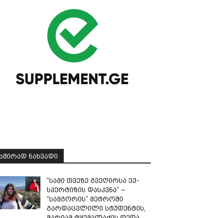
ᲮᲨᲘᲠᲐᲓ ᲜᲐᲮᲕᲐᲓᲘ
“სამი თვე­ზე გვე­ღირ­სა ექ­
სპერ­ტი­ზის დას­კვნა“ –
“სამგორის” მეტროში
გარდაცვლილი სტუდენტის,
მარიამ ტყემალაძის დედა