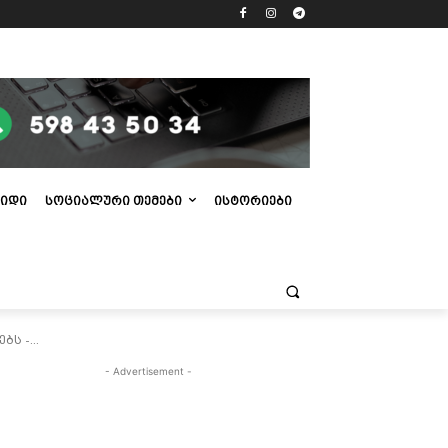
ᲘᲓᲘ
ᲡᲝᲪᲘᲐᲚᲣᲠᲘ ᲗᲔᲛᲔᲑᲘ
ᲘᲡᲢᲝᲠᲘᲔᲑᲘ
ს -...
- Advertisement -