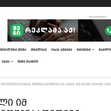
- Advertisement -
ᲥᲢᲣᲐᲚᲣᲠᲘ ᲗᲔᲛᲐ
ᲗᲑᲘᲚᲘᲡᲘ
FACE-ᲐᲛᲑᲔᲑᲘ
ᲠᲩᲔᲕᲔᲑᲘ
ᲢᲐᲑᲚᲝ
ᲡᲮᲕᲐ
ᲨᲔᲜᲘ ᲠᲐᲓᲘᲝ
იმ რეგულაციების მოწინააღმდეგე არ არის, თუ ისინი დარგს არგებ
ლი იმ