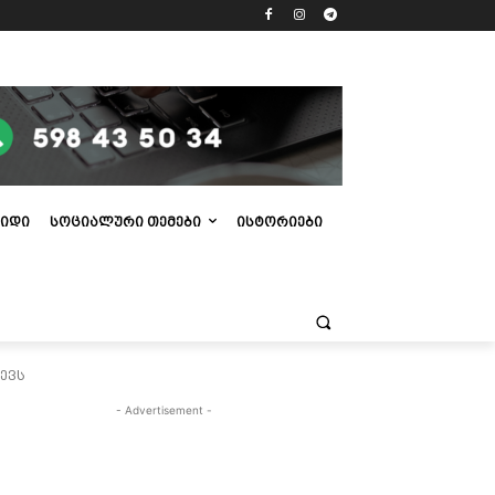
ᲘᲓᲘ
ᲡᲝᲪᲘᲐᲚᲣᲠᲘ ᲗᲔᲛᲔᲑᲘ
ᲘᲡᲢᲝᲠᲘᲔᲑᲘ
ევს
- Advertisement -