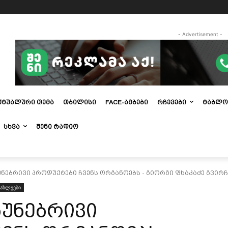
- Advertisement -
ᲥᲢᲣᲐᲚᲣᲠᲘ ᲗᲔᲛᲐ
ᲗᲑᲘᲚᲘᲡᲘ
FACE-ᲐᲛᲑᲔᲑᲘ
ᲠᲩᲔᲕᲔᲑᲘ
ᲢᲐᲑᲚᲝ
ᲡᲮᲕᲐ
ᲨᲔᲜᲘ ᲠᲐᲓᲘᲝ
ნებრივი პროდუქტები ჩვენს ორგანოებს - გიორგი ფხაკაძე გვირჩ
იახლეები
ბუნებრივი