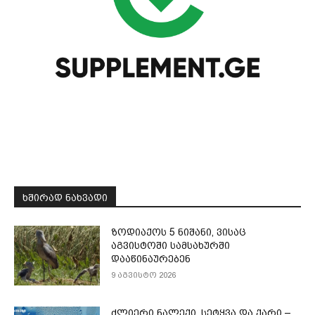
ᲮᲨᲘᲠᲐᲓ ᲜᲐᲮᲕᲐᲓᲘ
ზოდიაქოს 5 ნიშანი, ვისაც
აგვისტოში სამსახურში
დააწინაურებენ
9 აგვისტო 2026
ძლიერი ნალექი, სეტყვა და ქარი –