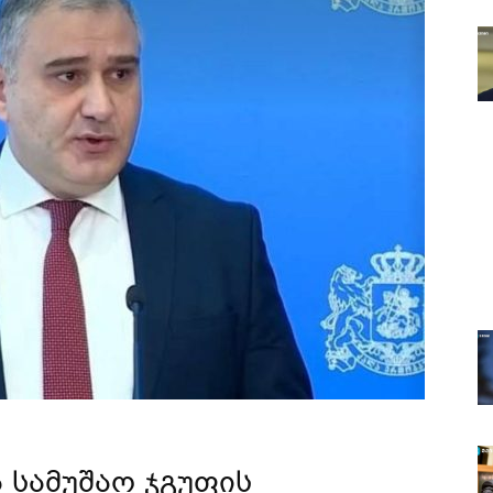
 სამუშაო ჯგუფის