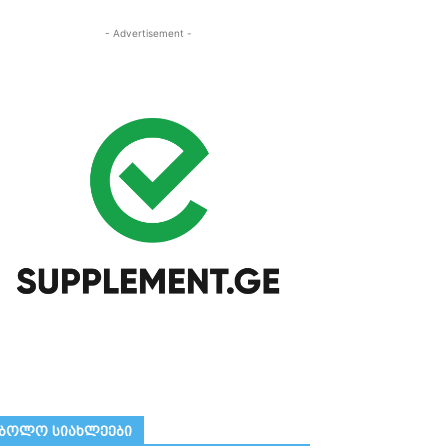
- Advertisement -
ᲑᲝᲚᲝ ᲡᲘᲐᲮᲚᲔᲔᲑᲘ