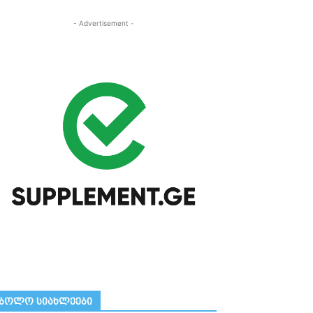
- Advertisement -
ᲑᲝᲚᲝ ᲡᲘᲐᲮᲚᲔᲔᲑᲘ