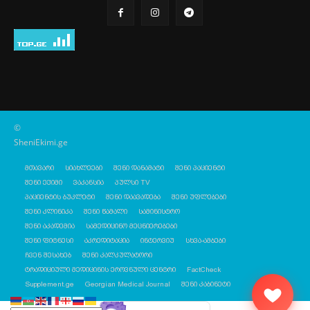
©
SheniEkimi.ge
მთავარი
სიახლეები
შენი დანამატი
შენი პაციენტი
შენი ექიმი
ვაკანსია
პულსი TV
პაციენტის ბუკლეტი
შენი დაავადება
შენი უფლებები
შენი კლინიკა
შენი წამალი
სამინისტრო
შენი აკადემია
სამედიცინო მეცნიერებები
შენი ფიტნესი
აკრედიტაცია
ინტერვიუ
სხვა-ამბები
ჩვენ შესახებ
შენი კალკულატორი
ტრადიციული მედიცინის ეროვნული ცენტრი
FactCheck
Supplement.ge
Georgian Medical Journal
შენი კაბინეტი