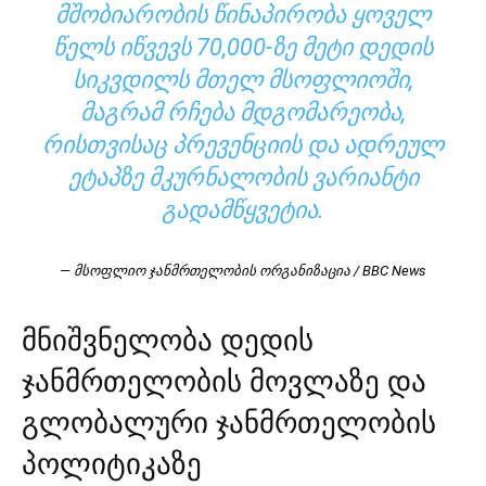
ᲛᲨᲝᲑᲘᲐᲠᲝᲑᲘᲡ ᲬᲘᲜᲐᲞᲘᲠᲝᲑᲐ ᲧᲝᲕᲔᲚ
ᲬᲔᲚᲡ ᲘᲬᲕᲔᲕᲡ 70,000-ᲖᲔ ᲛᲔᲢᲘ ᲓᲔᲓᲘᲡ
ᲡᲘᲙᲕᲓᲘᲚᲡ ᲛᲗᲔᲚ ᲛᲡᲝᲤᲚᲘᲝᲨᲘ,
ᲛᲐᲒᲠᲐᲛ ᲠᲩᲔᲑᲐ ᲛᲓᲒᲝᲛᲐᲠᲔᲝᲑᲐ,
ᲠᲘᲡᲗᲕᲘᲡᲐᲪ ᲞᲠᲔᲕᲔᲜᲪᲘᲘᲡ ᲓᲐ ᲐᲓᲠᲔᲣᲚ
ᲔᲢᲐᲞᲖᲔ ᲛᲙᲣᲠᲜᲐᲚᲝᲑᲘᲡ ᲕᲐᲠᲘᲐᲜᲢᲘ
ᲒᲐᲓᲐᲛᲬᲧᲕᲔᲢᲘᲐ.
— მსოფლიო ჯანმრთელობის ორგანიზაცია / BBC News
მნიშვნელობა დედის
ჯანმრთელობის მოვლაზე და
გლობალური ჯანმრთელობის
პოლიტიკაზე