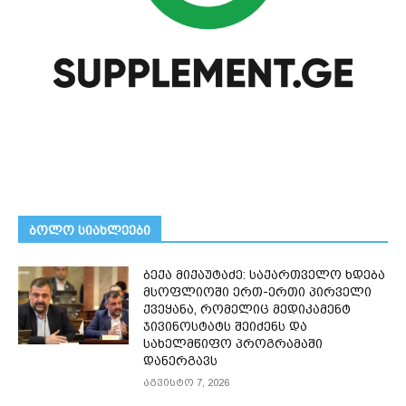
ᲑᲝᲚᲝ ᲡᲘᲐᲮᲚᲔᲔᲑᲘ
ბექა მიქაუტაძე: საქართველო ხდება
მსოფლიოში ერთ-ერთი პირველი
ქვეყანა, რომელიც მედიკამენტ
ჯივინოსტატს შეიძენს და
სახელმწიფო პროგრამაში
დანერგავს
აგვისტო 7, 2026