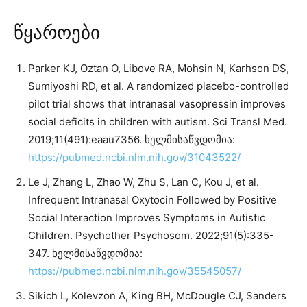
წყაროები
Parker KJ, Oztan O, Libove RA, Mohsin N, Karhson DS,
Sumiyoshi RD, et al. A randomized placebo-controlled
pilot trial shows that intranasal vasopressin improves
social deficits in children with autism. Sci Transl Med.
2019;11(491):eaau7356. ხელმისაწვდომია:
https://pubmed.ncbi.nlm.nih.gov/31043522/
Le J, Zhang L, Zhao W, Zhu S, Lan C, Kou J, et al.
Infrequent Intranasal Oxytocin Followed by Positive
Social Interaction Improves Symptoms in Autistic
Children. Psychother Psychosom. 2022;91(5):335-
347. ხელმისაწვდომია:
https://pubmed.ncbi.nlm.nih.gov/35545057/
Sikich L, Kolevzon A, King BH, McDougle CJ, Sanders