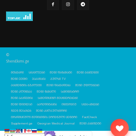
©
SheniEkimi.ge
მთავარი
სიახლეები
შენი დანამატი
შენი პაციენტი
შენი ექიმი
ვაკანსია
პულსი TV
პაციენტის ბუკლეტი
შენი დაავადება
შენი უფლებები
შენი კლინიკა
შენი წამალი
სამინისტრო
შენი აკადემია
სამედიცინო მეცნიერებები
შენი ფიტნესი
აკრედიტაცია
ინტერვიუ
სხვა-ამბები
ჩვენ შესახებ
შენი კალკულატორი
ტრადიციული მედიცინის ეროვნული ცენტრი
FactCheck
Supplement.ge
Georgian Medical Journal
შენი კაბინეტი