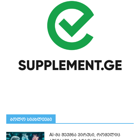
ᲑᲝᲚᲝ ᲡᲘᲐᲮᲚᲔᲔᲑᲘ
AI-მა შექმნა ვირუსი, რომელიც