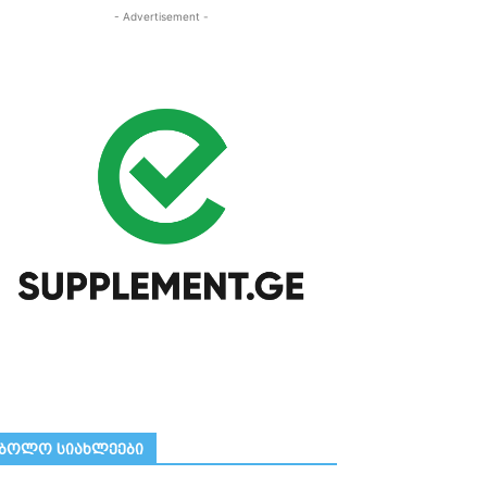
- Advertisement -
ᲑᲝᲚᲝ ᲡᲘᲐᲮᲚᲔᲔᲑᲘ