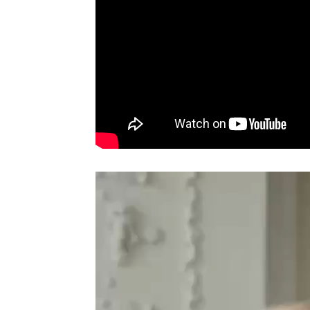
ვიდეო
დამკვრელი