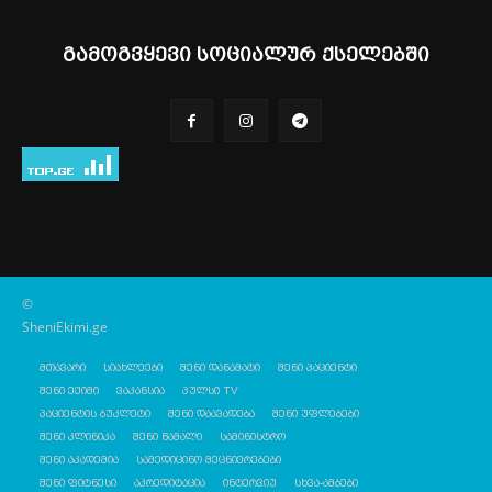
გამოგვყევი სოციალურ ქსელებში
©
SheniEkimi.ge
მთავარი
სიახლეები
შენი დანამატი
შენი პაციენტი
შენი ექიმი
ვაკანსია
პულსი TV
პაციენტის ბუკლეტი
შენი დაავადება
შენი უფლებები
შენი კლინიკა
შენი წამალი
სამინისტრო
შენი აკადემია
სამედიცინო მეცნიერებები
შენი ფიტნესი
აკრედიტაცია
ინტერვიუ
სხვა-ამბები