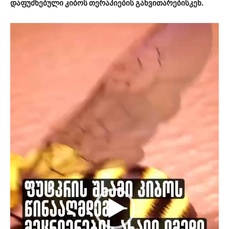
დაფუძნებული კიბოს თერაპიების განვითარებისკენ.
ვიდეო
დამკვრელი