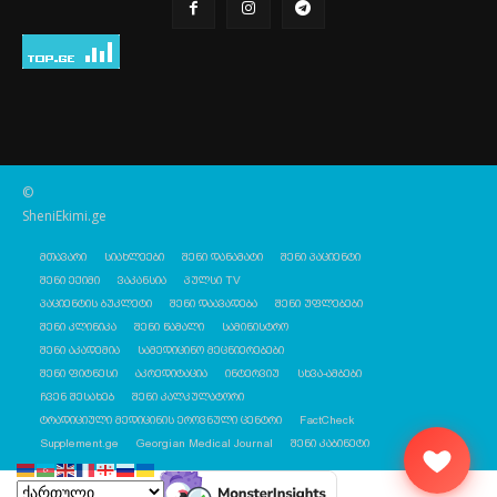
©
SheniEkimi.ge
მთავარი
სიახლეები
შენი დანამატი
შენი პაციენტი
შენი ექიმი
ვაკანსია
პულსი TV
პაციენტის ბუკლეტი
შენი დაავადება
შენი უფლებები
შენი კლინიკა
შენი წამალი
სამინისტრო
შენი აკადემია
სამედიცინო მეცნიერებები
შენი ფიტნესი
აკრედიტაცია
ინტერვიუ
სხვა-ამბები
ჩვენ შესახებ
შენი კალკულატორი
ტრადიციული მედიცინის ეროვნული ცენტრი
FactCheck
Supplement.ge
Georgian Medical Journal
შენი კაბინეტი