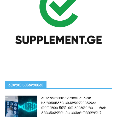
ᲑᲝᲚᲝ ᲡᲘᲐᲮᲚᲔᲔᲑᲘ
კოლორექტალური კიბოს
სკრინინგმა სიკვდილიანობა
თითქმის 50%-ით შეამცირა — რას
გვასწავლის ეს საქართველოს?