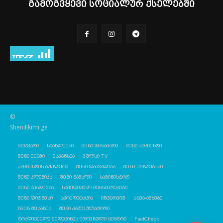
გამოგვყევი სოციალურ ქსელებში
©
SheniEkimi.ge
მთავარი
სიახლეები
შენი დანამატი
შენი პაციენტი
შენი ექიმი
ვაკანსია
პულსი TV
პაციენტის ბუკლეტი
შენი დაავადება
შენი უფლებები
შენი კლინიკა
შენი წამალი
სამინისტრო
შენი აკადემია
სამედიცინო მეცნიერებები
შენი ფიტნესი
აკრედიტაცია
ინტერვიუ
სხვა-ამბები
ჩვენ შესახებ
შენი კალკულატორი
ტრადიციული მედიცინის ეროვნული ცენტრი
FactCheck