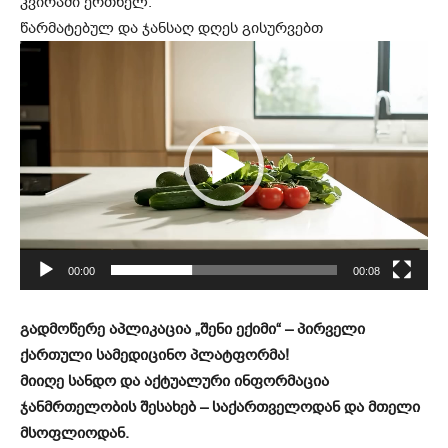
კვირაში ერთხელ.
წარმატებულ და ჯანსაღ დღეს გისურვებთ
ვ
ი
დ
ე
ო
დ
ა
მ
კ
00:00
00:08
ვ
რ
გადმოწერე აპლიკაცია „შენი ექიმი“ – პირველი
ე
ქართული სამედიცინო პლატფორმა!
ლ
მიიღე სანდო და აქტუალური ინფორმაცია
ი
ჯანმრთელობის შესახებ – საქართველოდან და მთელი
მსოფლიოდან.