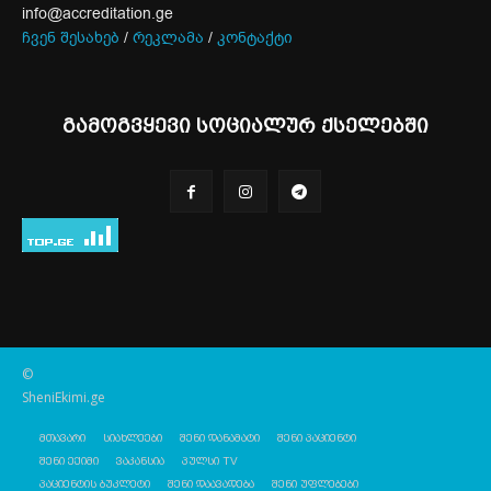
info@accreditation.ge
ჩვენ შესახებ
/
რეკლამა
/
კონტაქტი
გამოგვყევი სოციალურ ქსელებში
©
SheniEkimi.ge
მთავარი
სიახლეები
შენი დანამატი
შენი პაციენტი
შენი ექიმი
ვაკანსია
პულსი TV
პაციენტის ბუკლეტი
შენი დაავადება
შენი უფლებები