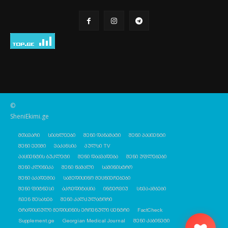
©
SheniEkimi.ge
მთავარი
სიახლეები
შენი დანამატი
შენი პაციენტი
შენი ექიმი
ვაკანსია
პულსი TV
პაციენტის ბუკლეტი
შენი დაავადება
შენი უფლებები
შენი კლინიკა
შენი წამალი
სამინისტრო
შენი აკადემია
სამედიცინო მეცნიერებები
შენი ფიტნესი
აკრედიტაცია
ინტერვიუ
სხვა-ამბები
ჩვენ შესახებ
შენი კალკულატორი
ტრადიციული მედიცინის ეროვნული ცენტრი
FactCheck
Supplement.ge
Georgian Medical Journal
შენი კაბინეტი