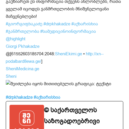
გაუზიარეთ ეს ინფორმაცია თქვენს ახლობლებს, რათა
ყველამ იცოდეს ჯანმრთელობის მნიშვნელოვანი
მაჩვენებლები!
#გიორგიფხაკაძე
#drpkhakadze
#აქხარისხია
#ჯანმრთელობა
#სამედიცინოინფორმაცია
@highlight
Giorgi Pkhakadze
@[61552603185704:2048:
SheniEkimi.ge
•
http://xn--
podalbard8ewa.ge/
]
SheniMedicina.ge
Sheni
#drpkhakadze #აქხარისხია
© საქართველოს
საზოგადოებრივი