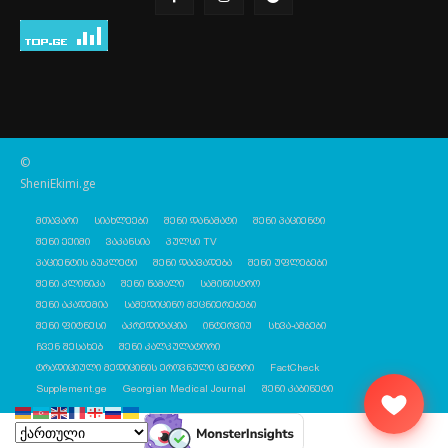
©
SheniEkimi.ge
მთავარი
სიახლეები
შენი დანამატი
შენი პაციენტი
შენი ექიმი
ვაკანსია
პულსი TV
პაციენტის ბუკლეტი
შენი დაავადება
შენი უფლებები
შენი კლინიკა
შენი წამალი
სამინისტრო
შენი აკადემია
სამედიცინო მეცნიერებები
შენი ფიტნესი
აკრედიტაცია
ინტერვიუ
სხვა-ამბები
ჩვენ შესახებ
შენი კალკულატორი
ტრადიციული მედიცინის ეროვნული ცენტრი
FactCheck
Supplement.ge
Georgian Medical Journal
შენი კაბინეტი