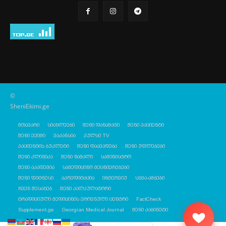
©
SheniEkimi.ge
მთავარი
სიახლეები
შენი დანამატი
შენი პაციენტი
შენი ექიმი
ვაკანსია
პულსი TV
პაციენტის ბუკლეტი
შენი დაავადება
შენი უფლებები
შენი კლინიკა
შენი წამალი
სამინისტრო
შენი აკადემია
სამედიცინო მეცნიერებები
შენი ფიტნესი
აკრედიტაცია
ინტერვიუ
სხვა-ამბები
ჩვენ შესახებ
შენი კალკულატორი
ტრადიციული მედიცინის ეროვნული ცენტრი
FactCheck
Supplement.ge
Georgian Medical Journal
შენი კაბინეტი