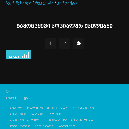
ჩვენ შესახებ
/
რეკლამა
/
კონტაქტი
გამოგვყევი სოციალურ ქსელებში
©
SheniEkimi.ge
მთავარი
სიახლეები
შენი დანამატი
შენი პაციენტი
შენი ექიმი
ვაკანსია
პულსი TV
პაციენტის ბუკლეტი
შენი დაავადება
შენი უფლებები
შენი კლინიკა
შენი წამალი
სამინისტრო