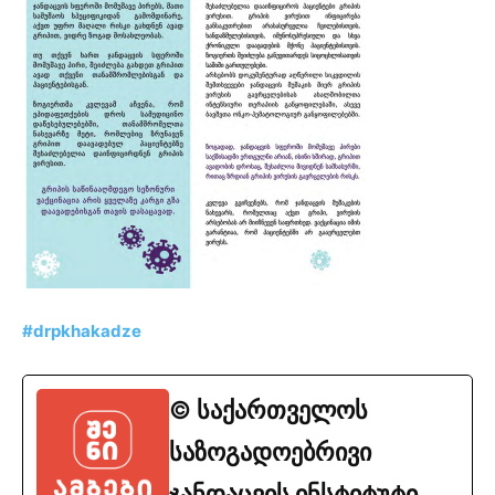
#drpkhakadze
© საქართველოს
საზოგადოებრივი
ჯანდაცვის ინსტიტუტი