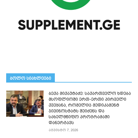
ᲑᲝᲚᲝ ᲡᲘᲐᲮᲚᲔᲔᲑᲘ
ბექა მიქაუტაძე: საქართველო ხდება
მსოფლიოში ერთ-ერთი პირველი
ქვეყანა, რომელიც მედიკამენტ
ჯივინოსტატს შეიძენს და
სახელმწიფო პროგრამაში
დანერგავს
აგვისტო 7, 2026