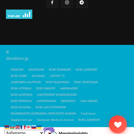
©
SheniEkimi.ge
მთავარი
სიახლეები
შენი დანამატი
შენი პაციენტი
შენი ექიმი
ვაკანსია
პულსი TV
პაციენტის ბუკლეტი
შენი დაავადება
შენი უფლებები
შენი კლინიკა
შენი წამალი
სამინისტრო
შენი აკადემია
სამედიცინო მეცნიერებები
შენი ფიტნესი
აკრედიტაცია
ინტერვიუ
სხვა-ამბები
ჩვენ შესახებ
შენი კალკულატორი
ტრადიციული მედიცინის ეროვნული ცენტრი
FactCheck
Supplement.ge
Georgian Medical Journal
შენი კაბინეტი