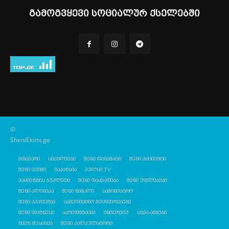
გამოგვყევი სოციალურ ქსელებში
©
SheniEkimi.ge
მთავარი
სიახლეები
შენი დანამატი
შენი პაციენტი
შენი ექიმი
ვაკანსია
პულსი TV
პაციენტის ბუკლეტი
შენი დაავადება
შენი უფლებები
შენი კლინიკა
შენი წამალი
სამინისტრო
შენი აკადემია
სამედიცინო მეცნიერებები
შენი ფიტნესი
აკრედიტაცია
ინტერვიუ
სხვა-ამბები
ჩვენ შესახებ
შენი კალკულატორი