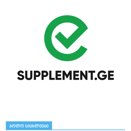
ᲑᲝᲚᲝ ᲡᲘᲐᲮᲚᲔᲔᲑᲘ