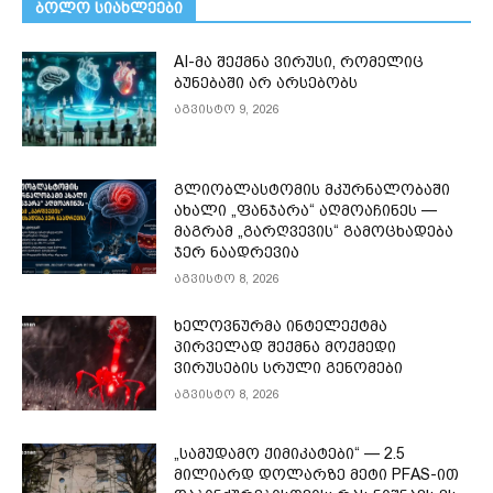
ᲑᲝᲚᲝ ᲡᲘᲐᲮᲚᲔᲔᲑᲘ
AI-მა შექმნა ვირუსი, რომელიც
ბუნებაში არ არსებობს
აგვისტო 9, 2026
გლიობლასტომის მკურნალობაში
ახალი „ფანჯარა“ აღმოაჩინეს —
მაგრამ „გარღვევის“ გამოცხადება
ჯერ ნაადრევია
აგვისტო 8, 2026
ხელოვნურმა ინტელექტმა
პირველად შექმნა მოქმედი
ვირუსების სრული გენომები
აგვისტო 8, 2026
„სამუდამო ქიმიკატები“ — 2.5
მილიარდ დოლარზე მეტი PFAS-ით