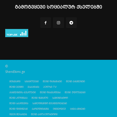
გამოგვყევი სოციალურ ქსელებში
©
SheniEkimi.ge
მთავარი
სიახლეები
შენი დანამატი
შენი პაციენტი
შენი ექიმი
ვაკანსია
პულსი TV
პაციენტის ბუკლეტი
შენი დაავადება
შენი უფლებები
შენი კლინიკა
შენი წამალი
სამინისტრო
შენი აკადემია
სამედიცინო მეცნიერებები
შენი ფიტნესი
აკრედიტაცია
ინტერვიუ
სხვა-ამბები
ჩვენ შესახებ
შენი კალკულატორი