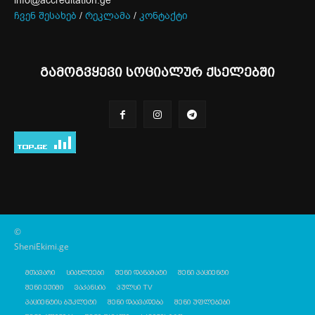
info@accreditation.ge
ჩვენ შესახებ
/
რეკლამა
/
კონტაქტი
გამოგვყევი სოციალურ ქსელებში
©
SheniEkimi.ge
მთავარი
სიახლეები
შენი დანამატი
შენი პაციენტი
შენი ექიმი
ვაკანსია
პულსი TV
პაციენტის ბუკლეტი
შენი დაავადება
შენი უფლებები