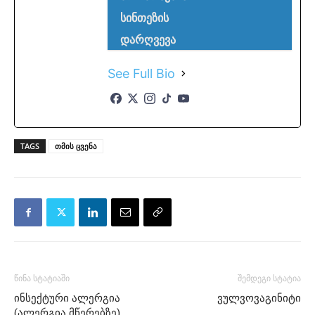
სინთეზის
დარღვევა
See Full Bio
TAGS
თმის ცვენა
წინა სტატიაში
შემდეგი სტატია
ინსექტური ალერგია
ვულვოვაგინიტი
(ალერგია მწერებზე)