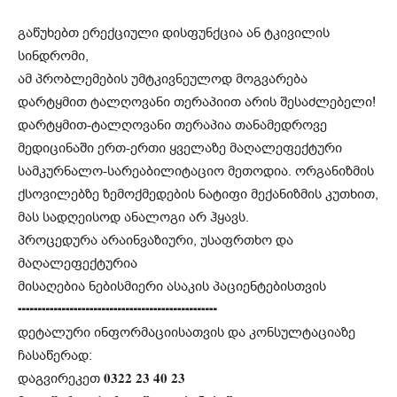
გაწუხებთ ერექციული დისფუნქცია ან ტკივილის
სინდრომი,
ამ პრობლემების უმტკივნეულოდ მოგვარება
დარტყმით ტალღოვანი თერაპიით არის შესაძლებელი!
დარტყმით-ტალღოვანი თერაპია თანამედროვე
მედიცინაში ერთ-ერთი ყველაზე მაღალეფექტური
სამკურნალო-სარეაბილიტაციო მეთოდია. ორგანიზმის
ქსოვილებზე ზემოქმედების ნატიფი მექანიზმის კუთხით,
მას სადღეისოდ ანალოგი არ ჰყავს.
პროცედურა არაინვაზიური, უსაფრთხო და
მაღალეფექტურია
მისაღებია ნებისმიერი ასაკის პაციენტებისთვის
╍╍╍╍╍╍╍╍╍╍╍╍╍╍╍╍╍╍╍╍╍╍╍╍╍
დეტალური ინფორმაციისათვის და კონსულტაციაზე
ჩასაწერად:
დაგვირეკეთ 𝟎𝟑𝟐𝟐 𝟐𝟑 𝟒𝟎 𝟐𝟑