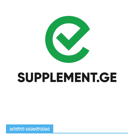
ᲑᲝᲚᲝ ᲡᲘᲐᲮᲚᲔᲔᲑᲘ