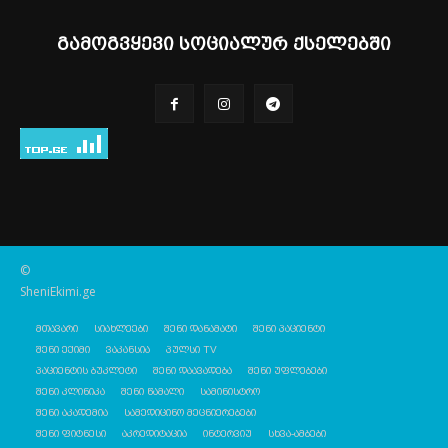
გამოგვყევი სოციალურ ქსელებში
©
SheniEkimi.ge
მთავარი
სიახლეები
შენი დანამატი
შენი პაციენტი
შენი ექიმი
ვაკანსია
პულსი TV
პაციენტის ბუკლეტი
შენი დაავადება
შენი უფლებები
შენი კლინიკა
შენი წამალი
სამინისტრო
შენი აკადემია
სამედიცინო მეცნიერებები
შენი ფიტნესი
აკრედიტაცია
ინტერვიუ
სხვა-ამბები