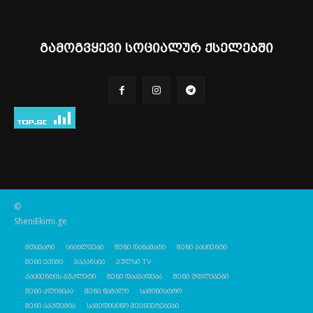
გამოგვყევი სოციალურ ქსელებში
©
SheniEkimi.ge
მთავარი
სიახლეები
შენი დანამატი
შენი პაციენტი
შენი ექიმი
ვაკანსია
პულსი TV
პაციენტის ბუკლეტი
შენი დაავადება
შენი უფლებები
შენი კლინიკა
შენი წამალი
სამინისტრო
შენი აკადემია
სამედიცინო მეცნიერებები