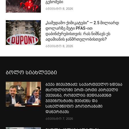
გენომები
აგვისტო 8, 2026
„სამუდამო ქიმიკატები“ — 2.5 მილიარდ
დოლარზე მეტი PFAS-ით
დაბინძურებისთვის: რას ნიშნავს ეს
ადამიანის ჯანმრთელობისთვის?
აგვისტო 8, 2026
ბოლო სიახლეები
ბექა მიქაუტაძე: საქართველო ხდება
მსოფლიოში ერთ-ერთი პირველი
ქვეყანა, რომელიც მედიკამენტ
ჯივინოსტატს შეიძენს და
სახელმწიფო პროგრამაში
დანერგავს
აგვისტო 7, 2026