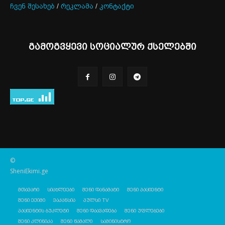
ჩვენ შესახებ
/
რეკლამა
/
კონტაქტი
გამოგვყევი სოციალურ ქსელებში
©
SheniEkimi.ge
მთავარი
სიახლეები
შენი დანამატი
შენი პაციენტი
შენი ექიმი
ვაკანსია
პულსი TV
პაციენტის ბუკლეტი
შენი დაავადება
შენი უფლებები
შენი კლინიკა
შენი წამალი
სამინისტრო