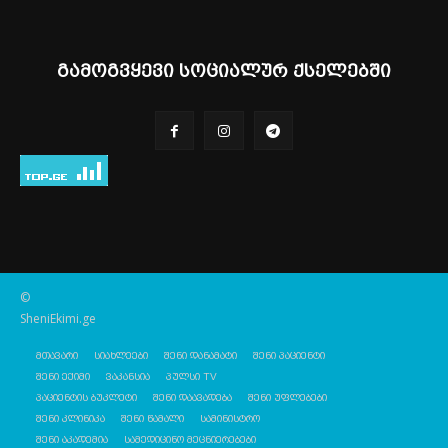
გამოგვყევი სოციალურ ქსელებში
©
SheniEkimi.ge
მთავარი
სიახლეები
შენი დანამატი
შენი პაციენტი
შენი ექიმი
ვაკანსია
პულსი TV
პაციენტის ბუკლეტი
შენი დაავადება
შენი უფლებები
შენი კლინიკა
შენი წამალი
სამინისტრო
შენი აკადემია
სამედიცინო მეცნიერებები