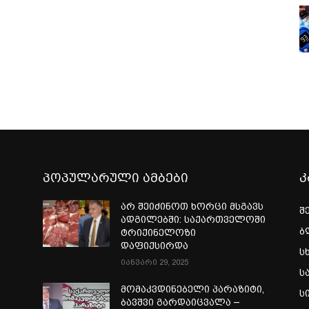
პოპულარული ამბები
კ
არ შეიძინოთ ხორცი მსგავს
შ
ადგილებში: საქართველოში
ბ
ტრიქინელოზი
დაფიქსირდა
ს
იანვარი 29, 2025
ს
ი
მომაკვდინებელი პარაზიტი,
ს
ბავშვი გარდაიცვალა –