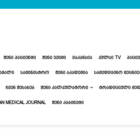
ᲨᲔᲜᲘ ᲞᲐᲪᲘᲔᲜᲢᲘ
ᲨᲔᲜᲘ ᲔᲥᲘᲛᲘ
ᲕᲐᲙᲐᲜᲡᲘᲐ
ᲞᲣᲚᲡᲘ TV
ᲞᲐᲪᲘ
ᲬᲐᲛᲐᲚᲘ
ᲡᲐᲛᲘᲜᲘᲡᲢᲠᲝ
ᲨᲔᲜᲘ ᲐᲙᲐᲓᲔᲛᲘᲐ
ᲡᲐᲛᲔᲓᲘᲪᲘᲜᲝ ᲛᲔᲪᲜᲘᲔ
ᲩᲕᲔᲜ ᲨᲔᲡᲐᲮᲔᲑ
ᲨᲔᲜᲘ ᲙᲐᲚᲙᲣᲚᲐᲢᲝᲠᲘ
ᲢᲠᲐᲓᲘᲪᲘᲣᲚᲘ ᲛᲔᲓ
N MEDICAL JOURNAL
ᲨᲔᲜᲘ ᲙᲐᲑᲘᲜᲔᲢᲘ