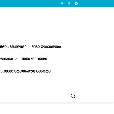
ᲔᲜᲢᲘᲡ ᲑᲣᲙᲚᲔᲢᲘ
ᲨᲔᲜᲘ ᲓᲐᲐᲕᲐᲓᲔᲑᲐ
ᲠᲔᲑᲔᲑᲘ
ᲨᲔᲜᲘ ᲤᲘᲢᲜᲔᲡᲘ
ᲘᲪᲘᲜᲘᲡ ᲔᲠᲝᲕᲜᲣᲚᲘ ᲪᲔᲜᲢᲠᲘ