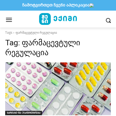
ჩამოტვირთეთ ჩვენი აპლიკაცია
Tags
ფარმაცევტული რეგულაცია
Tag:
ფარმაცევტული
რეგულაცია
ხარისხი და უსაფრთხოება