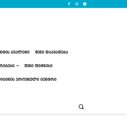
ᲔᲜᲢᲘᲡ ᲑᲣᲙᲚᲔᲢᲘ
ᲨᲔᲜᲘ ᲓᲐᲐᲕᲐᲓᲔᲑᲐ
ᲠᲔᲑᲔᲑᲘ
ᲨᲔᲜᲘ ᲤᲘᲢᲜᲔᲡᲘ
ᲘᲪᲘᲜᲘᲡ ᲔᲠᲝᲕᲜᲣᲚᲘ ᲪᲔᲜᲢᲠᲘ