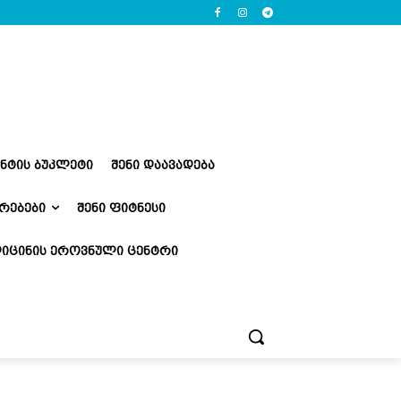
ᲔᲜᲢᲘᲡ ᲑᲣᲙᲚᲔᲢᲘ
ᲨᲔᲜᲘ ᲓᲐᲐᲕᲐᲓᲔᲑᲐ
ᲠᲔᲑᲔᲑᲘ
ᲨᲔᲜᲘ ᲤᲘᲢᲜᲔᲡᲘ
ᲘᲪᲘᲜᲘᲡ ᲔᲠᲝᲕᲜᲣᲚᲘ ᲪᲔᲜᲢᲠᲘ