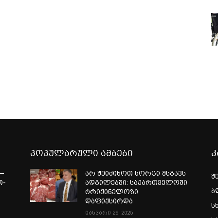
პოპულარული ამბები
კ
—
არ შეიძინოთ ხორცი მსგავს
შ
თ-
ადგილებში: საქართველოში
ბ
ტრიქინელოზი
ა
დაფიქსირდა
ს
იანვარი 29, 2025