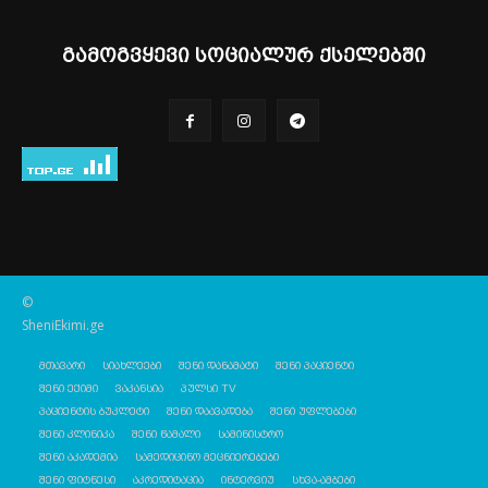
გამოგვყევი სოციალურ ქსელებში
©
SheniEkimi.ge
მთავარი
სიახლეები
შენი დანამატი
შენი პაციენტი
შენი ექიმი
ვაკანსია
პულსი TV
პაციენტის ბუკლეტი
შენი დაავადება
შენი უფლებები
შენი კლინიკა
შენი წამალი
სამინისტრო
შენი აკადემია
სამედიცინო მეცნიერებები
შენი ფიტნესი
აკრედიტაცია
ინტერვიუ
სხვა-ამბები