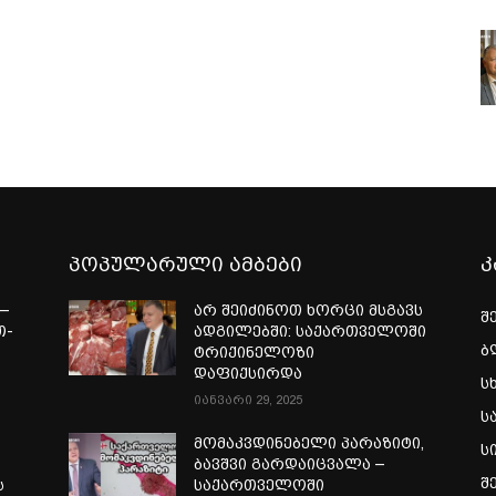
პოპულარული ამბები
კ
—
არ შეიძინოთ ხორცი მსგავს
შ
თ-
ადგილებში: საქართველოში
ბ
ტრიქინელოზი
ა
დაფიქსირდა
ს
იანვარი 29, 2025
ს
მომაკვდინებელი პარაზიტი,
ს
ბავშვი გარდაიცვალა –
შ
ს
საქართველოში