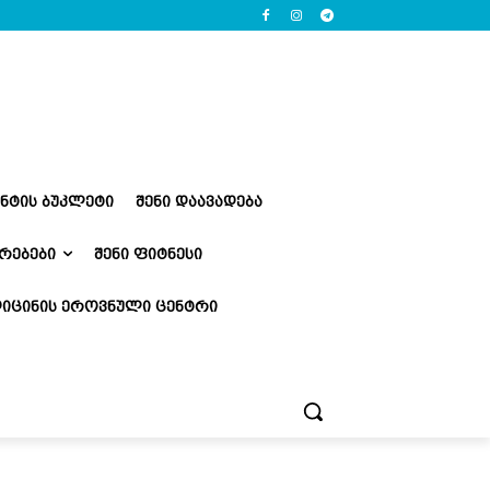
ᲔᲜᲢᲘᲡ ᲑᲣᲙᲚᲔᲢᲘ
ᲨᲔᲜᲘ ᲓᲐᲐᲕᲐᲓᲔᲑᲐ
ᲠᲔᲑᲔᲑᲘ
ᲨᲔᲜᲘ ᲤᲘᲢᲜᲔᲡᲘ
ᲘᲪᲘᲜᲘᲡ ᲔᲠᲝᲕᲜᲣᲚᲘ ᲪᲔᲜᲢᲠᲘ