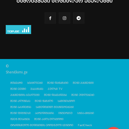
გამოგვყევი სოციალურ ქსელებში
©
SheniEkimi.ge
მთავარი
სიახლეები
შენი დანამატი
შენი პაციენტი
შენი ექიმი
ვაკანსია
პულსი TV
პაციენტის ბუკლეტი
შენი დაავადება
შენი უფლებები
შენი კლინიკა
შენი წამალი
სამინისტრო
შენი აკადემია
სამედიცინო მეცნიერებები
შენი ფიტნესი
აკრედიტაცია
ინტერვიუ
სხვა-ამბები
ჩვენ შესახებ
შენი კალკულატორი
ტრადიციული მედიცინის ეროვნული ცენტრი
FactCheck