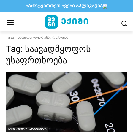
ჩამოტვირთეთ ჩვენი აპლიკაცია
Tags
საავადმყოფოს უსაფრთხოება
Tag:
საავადმყოფოს
უსაფრთხოება
ხარისხი და უსაფრთხოება