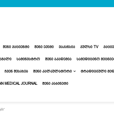
ᲨᲔᲜᲘ ᲞᲐᲪᲘᲔᲜᲢᲘ
ᲨᲔᲜᲘ ᲔᲥᲘᲛᲘ
ᲕᲐᲙᲐᲜᲡᲘᲐ
ᲞᲣᲚᲡᲘ TV
ᲞᲐᲪᲘ
ᲬᲐᲛᲐᲚᲘ
ᲡᲐᲛᲘᲜᲘᲡᲢᲠᲝ
ᲨᲔᲜᲘ ᲐᲙᲐᲓᲔᲛᲘᲐ
ᲡᲐᲛᲔᲓᲘᲪᲘᲜᲝ ᲛᲔᲪᲜᲘᲔ
ᲩᲕᲔᲜ ᲨᲔᲡᲐᲮᲔᲑ
ᲨᲔᲜᲘ ᲙᲐᲚᲙᲣᲚᲐᲢᲝᲠᲘ
ᲢᲠᲐᲓᲘᲪᲘᲣᲚᲘ ᲛᲔᲓ
N MEDICAL JOURNAL
ᲨᲔᲜᲘ ᲙᲐᲑᲘᲜᲔᲢᲘ
ბს“