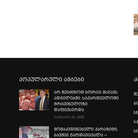
პოპულარული ამბები
კ
არ შეიძინოთ ხორცი მსგავს
შ
ადგილებში: საქართველოში
ბ
ტრიქინელოზი
დაფიქსირდა
ს
იანვარი 29, 2025
ს
ი
მომაკვდინებელი პარაზიტი,
ს
ბავშვი გარდაიცვალა –