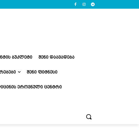
ᲔᲜᲢᲘᲡ ᲑᲣᲙᲚᲔᲢᲘ
ᲨᲔᲜᲘ ᲓᲐᲐᲕᲐᲓᲔᲑᲐ
ᲠᲔᲑᲔᲑᲘ
ᲨᲔᲜᲘ ᲤᲘᲢᲜᲔᲡᲘ
ᲘᲪᲘᲜᲘᲡ ᲔᲠᲝᲕᲜᲣᲚᲘ ᲪᲔᲜᲢᲠᲘ