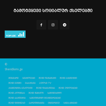
გამოგვყევი სოციალურ ქსელებში
©
SheniEkimi.ge
მთავარი
სიახლეები
შენი დანამატი
შენი პაციენტი
შენი ექიმი
ვაკანსია
პულსი TV
პაციენტის ბუკლეტი
შენი დაავადება
შენი უფლებები
შენი კლინიკა
შენი წამალი
სამინისტრო
შენი აკადემია
სამედიცინო მეცნიერებები
შენი ფიტნესი
აკრედიტაცია
ინტერვიუ
სხვა-ამბები