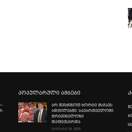
პოპულარული ამბები
კ
—
არ შეიძინოთ ხორცი მსგავს
შ
თ-
ადგილებში: საქართველოში
ბ
ტრიქინელოზი
ა
დაფიქსირდა
ს
იანვარი 29, 2025