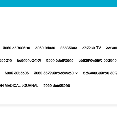
ᲨᲔᲜᲘ ᲞᲐᲪᲘᲔᲜᲢᲘ
ᲨᲔᲜᲘ ᲔᲥᲘᲛᲘ
ᲕᲐᲙᲐᲜᲡᲘᲐ
ᲞᲣᲚᲡᲘ TV
ᲞᲐᲪᲘ
ᲬᲐᲛᲐᲚᲘ
ᲡᲐᲛᲘᲜᲘᲡᲢᲠᲝ
ᲨᲔᲜᲘ ᲐᲙᲐᲓᲔᲛᲘᲐ
ᲡᲐᲛᲔᲓᲘᲪᲘᲜᲝ ᲛᲔᲪᲜᲘᲔ
ᲩᲕᲔᲜ ᲨᲔᲡᲐᲮᲔᲑ
ᲨᲔᲜᲘ ᲙᲐᲚᲙᲣᲚᲐᲢᲝᲠᲘ
ᲢᲠᲐᲓᲘᲪᲘᲣᲚᲘ ᲛᲔᲓ
N MEDICAL JOURNAL
ᲨᲔᲜᲘ ᲙᲐᲑᲘᲜᲔᲢᲘ