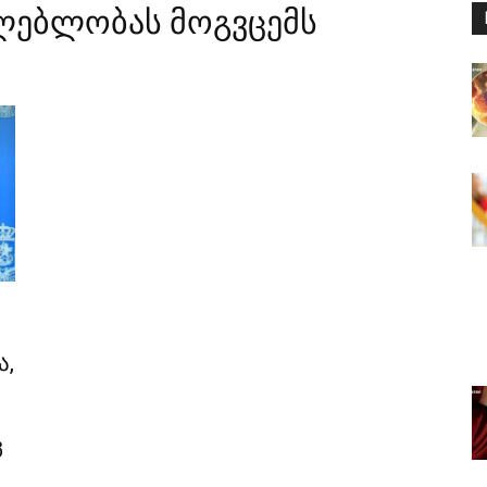
ლებლობას მოგვცემს
ა,
ც