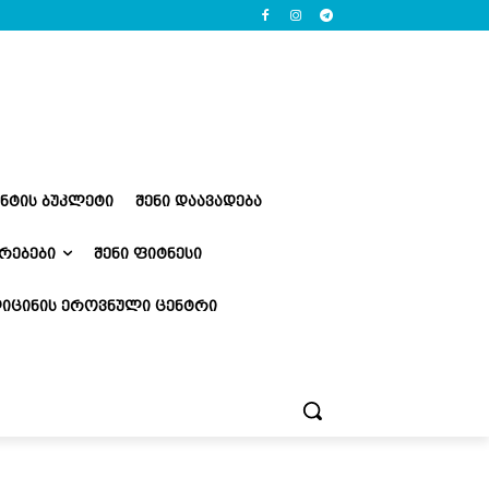
ᲔᲜᲢᲘᲡ ᲑᲣᲙᲚᲔᲢᲘ
ᲨᲔᲜᲘ ᲓᲐᲐᲕᲐᲓᲔᲑᲐ
ᲠᲔᲑᲔᲑᲘ
ᲨᲔᲜᲘ ᲤᲘᲢᲜᲔᲡᲘ
ᲘᲪᲘᲜᲘᲡ ᲔᲠᲝᲕᲜᲣᲚᲘ ᲪᲔᲜᲢᲠᲘ