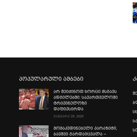
პოპულარული ამბები
კ
არ შეიძინოთ ხორცი მსგავს
შ
ადგილებში: საქართველოში
ბ
ტრიქინელოზი
დაფიქსირდა
ს
იანვარი 29, 2025
ს
ი
მომაკვდინებელი პარაზიტი,
ს
ბავშვი გარდაიცვალა –