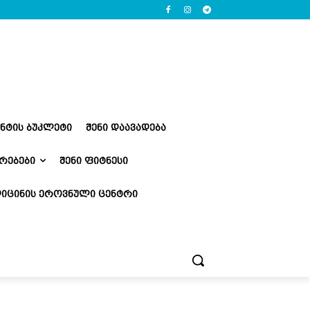
ᲔᲜᲢᲘᲡ ᲑᲣᲙᲚᲔᲢᲘ
ᲨᲔᲜᲘ ᲓᲐᲐᲕᲐᲓᲔᲑᲐ
ᲠᲔᲑᲔᲑᲘ
ᲨᲔᲜᲘ ᲤᲘᲢᲜᲔᲡᲘ
ᲘᲪᲘᲜᲘᲡ ᲔᲠᲝᲕᲜᲣᲚᲘ ᲪᲔᲜᲢᲠᲘ